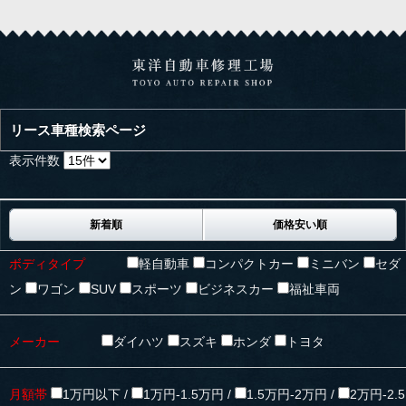
リース車種検索ページ
表示件数
新着順
価格安い順
ボディタイプ
軽自動車
コンパクトカー
ミニバン
セダ
ン
ワゴン
SUV
スポーツ
ビジネスカー
福祉車両
メーカー
ダイハツ
スズキ
ホンダ
トヨタ
月額帯
1万円以下 /
1万円-1.5万円 /
1.5万円-2万円 /
2万円-2.5